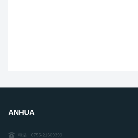
适用光机型号
LED驱动芯片
分辨率
工作温度
LED线材
标准配件
ANHUA
电话：0755-21609399