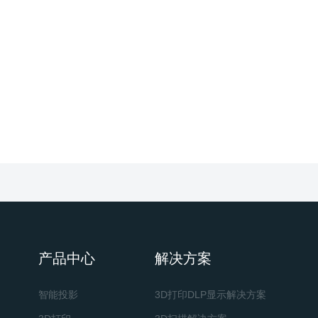
DY10系列光机
主控芯片
DLPA3005
DMD型号
0P47 1080P
接口
0℃~+45℃
电源
，电源线，FPC压片套件（含泡棉
选配
+螺丝）
产品中心
解决方案
智能投影
3D打印DLP显示解决方案