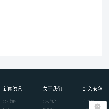
DLPC3439
DLP4711/DLP4710
LED UV接口， MCU串口，I2C接口，风扇接
口，DMD接口，电源接口，HDMI接口
12V/10A(适配 AC 100~240V, 50/60Hz)
USB转I2C工具套件（含3Pin线材，选配USB
转Micro 5P线材）
新闻资讯
关于我们
加入安华
公司新闻
公司简介
在招职位