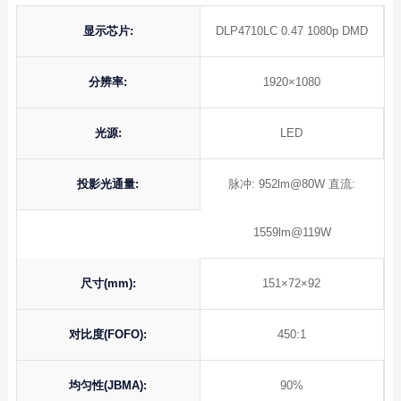
显示芯片:
DLP4710LC 0.47 1080p DMD
分辨率:
1920×1080
光源:
LED
投影光通量:
脉冲: 952lm@80W 直流:
1559lm@119W
尺寸(mm):
151×72×92
对比度(FOFO):
450:1
均匀性(JBMA):
90%