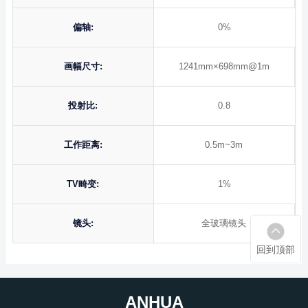
偏轴:
0%
画幅尺寸:
1241mm×698mm@1m
投射比:
0.8
工作距离:
0.5m~3m
TV畸变:
1%
镜头:
全玻璃镜头
回到顶部
ANHUA