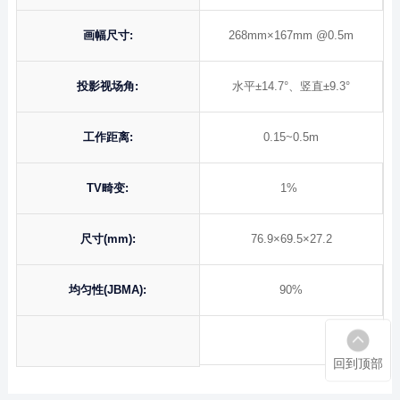
画幅尺寸:
268mm×167mm @0.5m
投影视场角:
水平±14.7°、竖直±9.3°
工作距离:
0.15~0.5m
TV畸变:
1%
尺寸(mm):
76.9×69.5×27.2
均匀性(JBMA):
90%
回到顶部