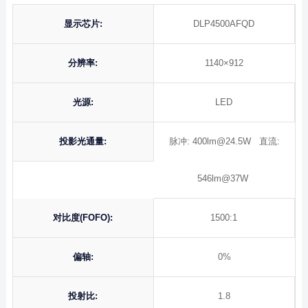
显示芯片:
DLP4500AFQD
分辨率:
1140×912
光源:
LED
投影光通量:
脉冲: 400lm@24.5W 直流:
546lm@37W
对比度(FOFO):
1500:1
偏轴:
0%
投射比:
1.8