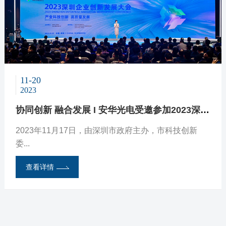
11-20
2023
协同创新 融合发展 I 安华光电受邀参加2023深圳企业创新发展大会
05-29
09-08
2025
10-29
06-19
2023年11月17日，由深圳市政府主办，市科技创新
2023
2025
2023
委...
安华光电荣获深圳市科技进步奖二等奖，引领投影光机技术新突破
展会回顾 | 光博会完美收官 安华光电强势吸睛
喜讯！安华光电通过国家级专精特新“小巨人”企业复核认定
安华光电受邀参加第二届国际3D视觉感知与应用大会
安华光电荣获深圳市科技进步奖二等奖，引领投影光机
查看详情
9月8日，为期3天的第24届中国国际光电博览会落下帷
近日，深圳市中小企业服务局公示了第七批专精特
6月16-18日，第二届国际3D视觉感知与应用大会在天
技术新突破
幕……
新“小巨人”企业和2025年专精特新“小巨人”复核通过企
津成功举办。本届大会由中国光学工程学会（CSO
查看详情
业名单，安华光电凭借在微型投影光机这一核心领域领
E）、国际光学与光子学学会（SPIE）主办……
查看详情
查看详情
查看详情
先...