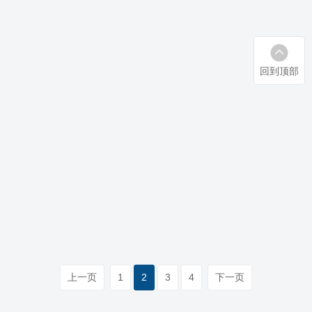
回到顶部
安华光电荣获四项大奖，创新实力再获肯定！
2023-04-07
近日，第二十一届（2022）深圳企业创新纪录及2022粤
港澳大湾区企业创新力榜单重磅发布，安华光电凭借着
上一页
1
2
3
4
下一页
出色的创新能力，荣获第二十一届（2022）深圳企业创
查看详情
新纪录“自主创新标杆企业”奖……