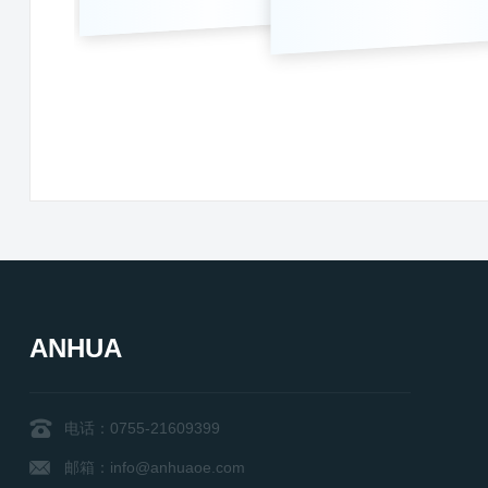
ANHUA
电话：0755-21609399
邮箱：info@anhuaoe.com